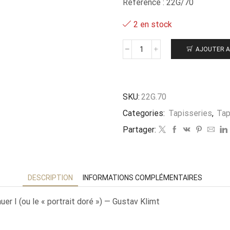
Référence : 22G/70
2 en stock
AJOUTER A
quantité
de
Klimt
-
-
SKU:
22G.70
Adele
Categories:
Tapisseries
,
Tap
Bloch-
Bauer
Partager:
-
-
70x70cm
DESCRIPTION
INFORMATIONS COMPLÉMENTAIRES
er I (ou le « portrait doré ») — Gustav Klimt