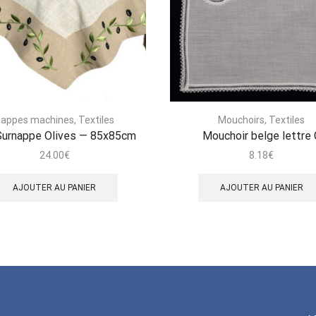
appes machines
,
Textiles
Mouchoirs
,
Textiles
Surnappe Olives — 85x85cm
Mouchoir belge lettre 
24.00
€
8.18
€
AJOUTER AU PANIER
AJOUTER AU PANIER