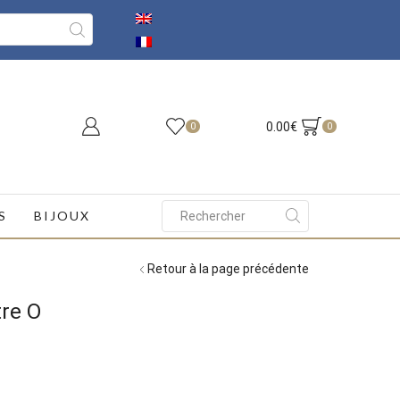
0.00
€
0
0
S
BIJOUX
Search
input
Retour à la page précédente
tre O