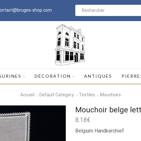
ontact@bruges-shop.com
Search
input
GURINES
DÉCORATION
ANTIQUES
PIERRE
Accueil
Default Category
Textiles
Mouchoirs
Mouchoir belge let
8.18
€
Belgium Handkerchief