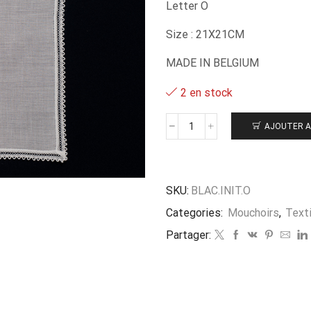
Letter O
Size : 21X21CM
MADE IN BELGIUM
2 en stock
AJOUTER A
quantité
de
Mouchoir
belge
lettre
SKU:
BLAC.INIT.O
O
Categories:
Mouchoirs
,
Text
Partager: